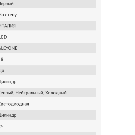
Черный
На стену
ИТАЛИЯ
LED
ALCYONE
38
Да
Цилиндр
Теплый, Нейтральный, Холодный
Светодиодная
Цилиндр
<>