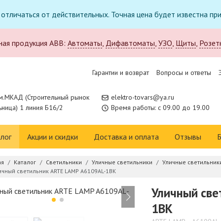
т отличаться от действительных. Точная цена будет известна п
ная продукция ABB:
Автоматы
,
Дифавтоматы
,
УЗО
,
Щиты
,
Розет
Гарантии и возврат
Вопросы и ответы
м.МКАД (Строительный рынок
elektro-tovars@ya.ru
ница) 1 линия Б16/2
Время работы: с 09.00 до 19.00
лог
Акции и скидки
Доставка и оплата
Отзывы
Б
ая
Каталог
Светильники
Уличные светильники
Уличные светильник
ичный светильник ARTE LAMP A6109AL-1BK
Уличный све
1BK