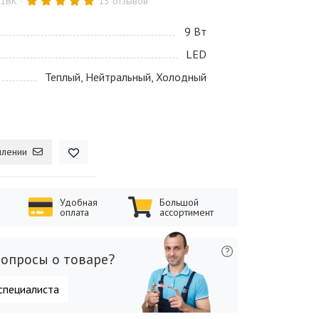
-1BK
13 отзывов
9 Bт
LED
Теплый, Нейтральный, Холодный
плении
Удобная
Большой
оплата
ассортимент
опросы о товаре?
специалиста