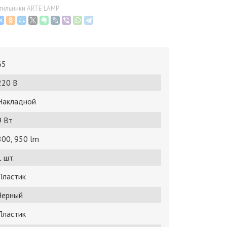
етильники ARTE LAMP
65
220 В
Накладной
9 Bт
800, 950 lm
1 шт.
Пластик
Черный
Пластик