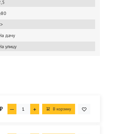
2,5
≥80
<>
На дачу
На улицу
₽
В корзину