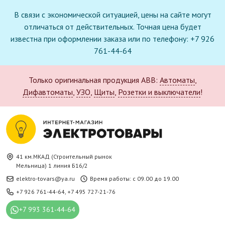
В связи с экономической ситуацией, цены на сайте могут
отличаться от действительных. Точная цена будет
известна при оформлении заказа или по телефону: +7 926
761-44-64
Только оригинальная продукция ABB:
Автоматы
,
Дифавтоматы
,
УЗО
,
Щиты
,
Розетки и выключатели
!
41 км.МКАД (Строительный рынок
Мельница) 1 линия Б16/2
elektro-tovars@ya.ru
Время работы: с 09.00 до 19.00
+7 926 761-44-64
,
+7 495 727-21-76
+7 993 361-44-64