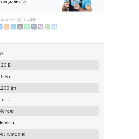
специалиста
етильники ARTE LAMP
65
220 В
30 Bт
1200 lm
1 шт.
Металл
Черный
Без плафона