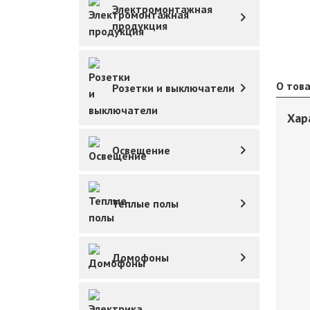
Электромонтажная
продукция
О тов
Розетки и выключатели
Хар
Освещение
Теплые полы
Домофоны