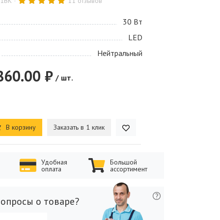
-1BK
11 отзывов
30 Bт
LED
Нейтральный
860.00 ₽
/ шт.
В корзину
Заказать в 1 клик
Удобная
Большой
оплата
ассортимент
опросы о товаре?