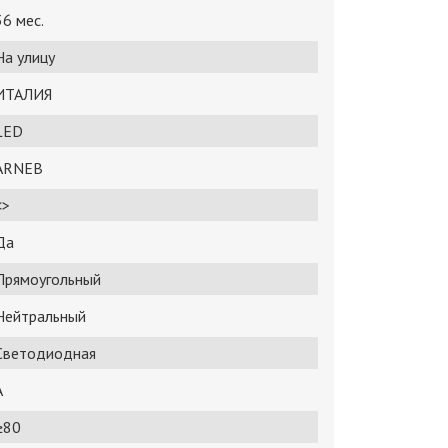
36 мес.
На улицу
ИТАЛИЯ
LED
ARNEB
<>
Да
Прямоугольный
Нейтральный
Светодиодная
A
≥80