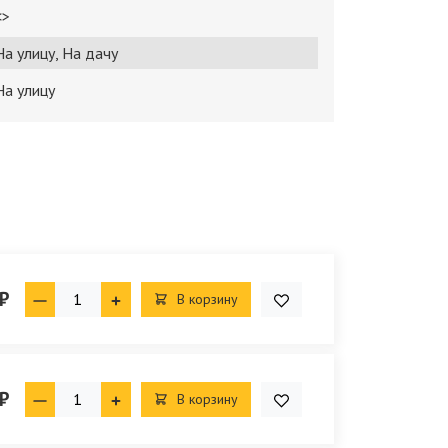
<>
На улицу, На дачу
На улицу
₽
В корзину
₽
В корзину