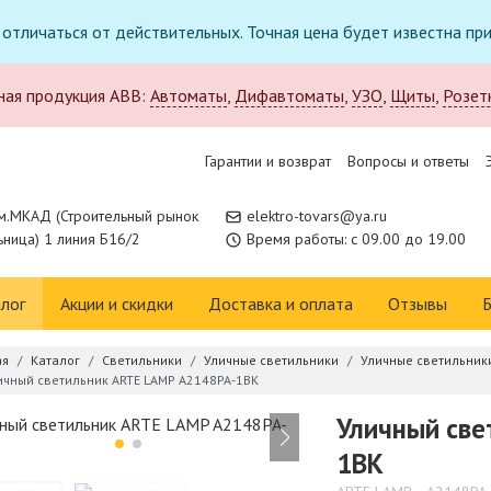
т отличаться от действительных. Точная цена будет известна п
ная продукция ABB:
Автоматы
,
Дифавтоматы
,
УЗО
,
Щиты
,
Розет
Гарантии и возврат
Вопросы и ответы
м.МКАД (Строительный рынок
elektro-tovars@ya.ru
ница) 1 линия Б16/2
Время работы: с 09.00 до 19.00
лог
Акции и скидки
Доставка и оплата
Отзывы
Б
ая
Каталог
Светильники
Уличные светильники
Уличные светильник
ичный светильник ARTE LAMP A2148PA-1BK
Уличный све
1BK