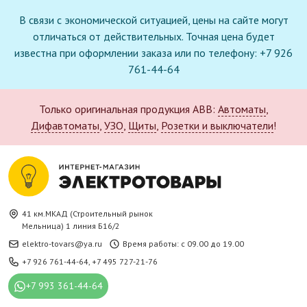
В связи с экономической ситуацией, цены на сайте могут
отличаться от действительных. Точная цена будет
известна при оформлении заказа или по телефону: +7 926
761-44-64
Только оригинальная продукция ABB:
Автоматы
,
Дифавтоматы
,
УЗО
,
Щиты
,
Розетки и выключатели
!
41 км.МКАД (Строительный рынок
Мельница) 1 линия Б16/2
elektro-tovars@ya.ru
Время работы: с 09.00 до 19.00
+7 926 761-44-64
,
+7 495 727-21-76
+7 993 361-44-64