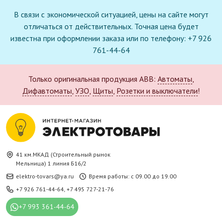
В связи с экономической ситуацией, цены на сайте могут
отличаться от действительных. Точная цена будет
известна при оформлении заказа или по телефону: +7 926
761-44-64
Только оригинальная продукция ABB:
Автоматы
,
Дифавтоматы
,
УЗО
,
Щиты
,
Розетки и выключатели
!
41 км.МКАД (Строительный рынок
Мельница) 1 линия Б16/2
elektro-tovars@ya.ru
Время работы: с 09.00 до 19.00
+7 926 761-44-64
,
+7 495 727-21-76
+7 993 361-44-64