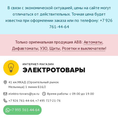
В связи с экономической ситуацией, цены на сайте могут
отличаться от действительных. Точная цена будет
известна при оформлении заказа или по телефону: +7 926
761-44-64
Только оригинальная продукция ABB:
Автоматы
,
Дифавтоматы
,
УЗО
,
Щиты
,
Розетки и выключатели
!
41 км.МКАД (Строительный рынок
Мельница) 1 линия Б16/2
elektro-tovars@ya.ru
Время работы: с 09.00 до 19.00
+7 926 761-44-64
,
+7 495 727-21-76
+7 993 361-44-64