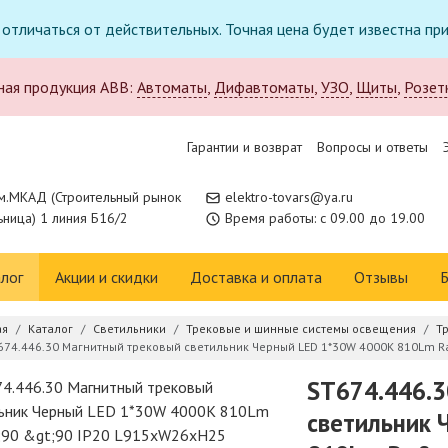
т отличаться от действительных. Точная цена будет известна п
ная продукция ABB:
Автоматы
,
Дифавтоматы
,
УЗО
,
Щиты
,
Розет
Гарантии и возврат
Вопросы и ответы
м.МКАД (Строительный рынок
elektro-tovars@ya.ru
ница) 1 линия Б16/2
Время работы: с 09.00 до 19.00
лог
Акции и скидки
Доставка и оплата
Отзывы
Б
ая
Каталог
Светильники
Трековые и шинные системы освещения
Т
674.446.30 Магнитный трековый светильник Черный LED 1*30W 4000K 810Lm R
ST674.446.3
светильник 