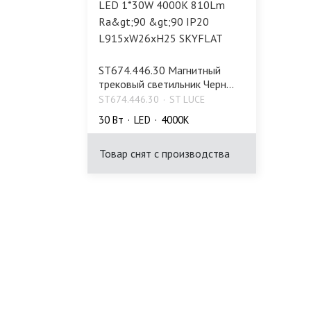
ST674.446.30 Магнитный
трековый светильник Черн...
ST674.446.30
ST LUCE
30 Bт
LED
4000K
Товар снят с производства