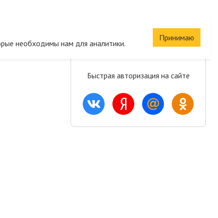
Сохраните корзину
Принимаю
орые необходимы нам для аналитики.
и список желаний
Быстрая авторизация на сайте
ация