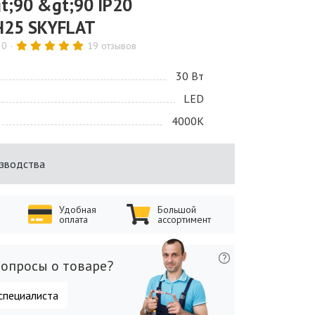
;90 &gt;90 IP20
25 SKYFLAT
30
19 отзывов
30 Bт
LED
4000K
изводства
Удобная
Большой
оплата
ассортимент
опросы о товаре?
специалиста