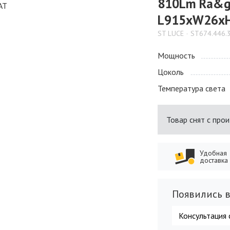
810Lm Ra&gt
L915xW26xH
ST LUCE
ST674.446.
Мощность
Цоколь
Температура света
Товар снят с про
Удобная
доставка
Появились в
Консультация 