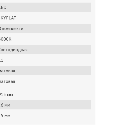
LED
SKYFLAT
В комплекте
4000K
Светодиодная
11
матовая
матовая
915 мм
26 мм
25 мм