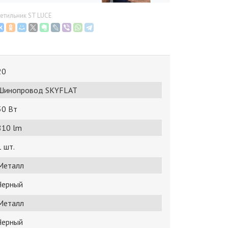
етильник ST LUCE
20
Шинопровод SKYFLAT
30 Bт
810 lm
1 шт.
Металл
Черный
Металл
Черный