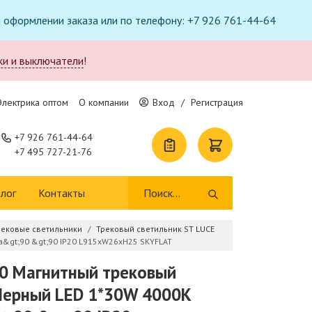
ри оформлении заказа или по телефону: +7 926 761-44-64
ки и выключатели
!
Электрика оптом
О компании
Вход
/
Регистрация
+7 926 761-44-64
+7 495 727-21-76
лог
Контакты
рековые светильники
Трековый светильник ST LUCE
a&gt;90 &gt;90 IP20 L915xW26xH25 SKYFLAT
0 Магнитный трековый
Черный LED 1*30W 4000K