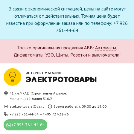
В связи с экономической ситуацией, цены на сайте могут
отличаться от действительных. Точная цена будет
известна при оформлении заказа или по телефону: +7 926
761-44-64
Только оригинальная продукция ABB:
Автоматы
,
Дифавтоматы
,
УЗО
,
Щиты
,
Розетки и выключатели
!
41 км.МКАД (Строительный рынок
Мельница) 1 линия Б16/2
elektro-tovars@ya.ru
Время работы: с 09.00 до 19.00
+7 926 761-44-64
,
+7 495 727-21-76
+7 993 361-44-64