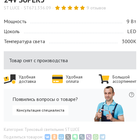
ST LUCE
ST671.336.09
9 отзывов
Мощность
9 Bт
Цоколь
LED
Температура света
3000K
Товар снят с производства
Удобная
Удобная
Большой
доставка
оплата
ассортимент
Появились вопросы о товаре?
Консультация специалиста
Категория: Трековый светильник ST LUCE
Поделиться товаром: