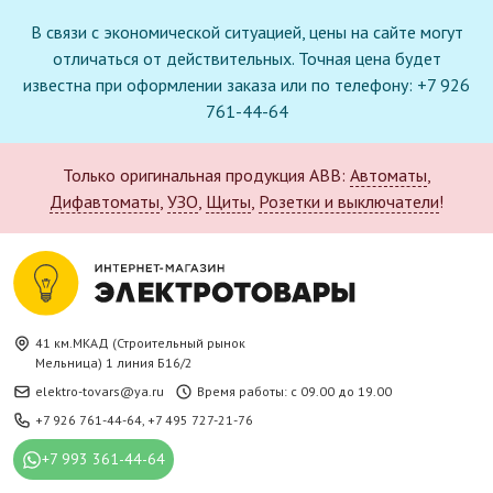
В связи с экономической ситуацией, цены на сайте могут
отличаться от действительных. Точная цена будет
известна при оформлении заказа или по телефону: +7 926
761-44-64
Только оригинальная продукция ABB:
Автоматы
,
Дифавтоматы
,
УЗО
,
Щиты
,
Розетки и выключатели
!
41 км.МКАД (Строительный рынок
Мельница) 1 линия Б16/2
elektro-tovars@ya.ru
Время работы: с 09.00 до 19.00
+7 926 761-44-64
,
+7 495 727-21-76
+7 993 361-44-64