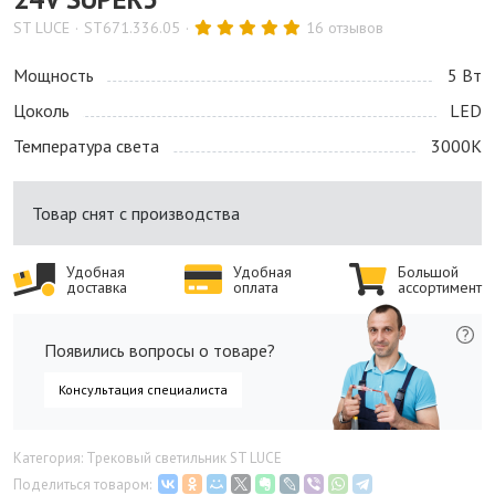
ST LUCE
ST671.336.05
16 отзывов
Мощность
5 Bт
Цоколь
LED
Температура света
3000K
Товар снят с производства
Удобная
Удобная
Большой
доставка
оплата
ассортимент
Появились вопросы о товаре?
Консультация специалиста
Категория: Трековый светильник ST LUCE
Поделиться товаром: