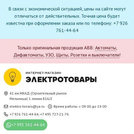
В связи с экономической ситуацией, цены на сайте могут
отличаться от действительных. Точная цена будет
известна при оформлении заказа или по телефону: +7 926
761-44-64
Только оригинальная продукция ABB:
Автоматы
,
Дифавтоматы
,
УЗО
,
Щиты
,
Розетки и выключатели
!
41 км.МКАД (Строительный рынок
Мельница) 1 линия Б16/2
elektro-tovars@ya.ru
Время работы: с 09.00 до 19.00
+7 926 761-44-64
,
+7 495 727-21-76
+7 993 361-44-64