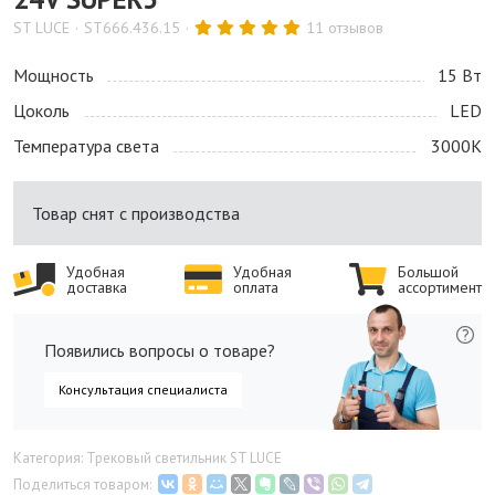
ST LUCE
ST666.436.15
11 отзывов
Мощность
15 Bт
Цоколь
LED
Температура света
3000K
Товар снят с производства
Удобная
Удобная
Большой
доставка
оплата
ассортимент
Появились вопросы о товаре?
Консультация специалиста
Категория: Трековый светильник ST LUCE
Поделиться товаром: