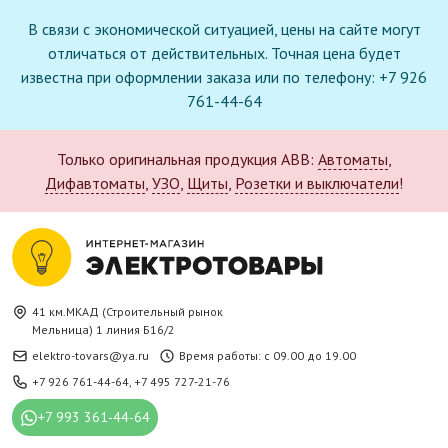
В связи с экономической ситуацией, цены на сайте могут
отличаться от действительных. Точная цена будет
известна при оформлении заказа или по телефону: +7 926
761-44-64
Только оригинальная продукция ABB:
Автоматы
,
Дифавтоматы
,
УЗО
,
Щиты
,
Розетки и выключатели
!
41 км.МКАД (Строительный рынок
Мельница) 1 линия Б16/2
elektro-tovars@ya.ru
Время работы: с 09.00 до 19.00
+7 926 761-44-64
,
+7 495 727-21-76
+7 993 361-44-64