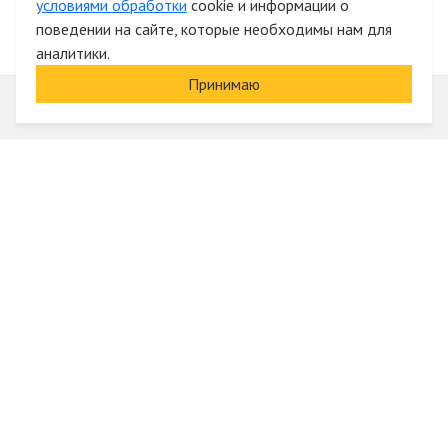
условиями обработки
cookie и информации о
поведении на сайте, которые необходимы нам для
аналитики.
Принимаю
Информация
О компании
Акции и скидки
Услуги
Блог
Электрика оптом
Вход
Доставка и оплата
Регистрация
Гарантии и возврат