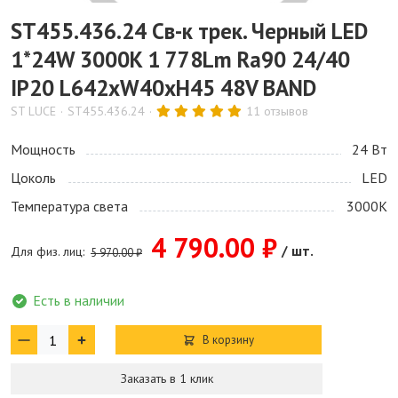
ST455.436.24 Св-к трек. Черный LED
1*24W 3000K 1 778Lm Ra90 24/40
IP20 L642xW40xH45 48V BAND
ST LUCE
ST455.436.24
11 отзывов
Мощность
24 Bт
Цоколь
LED
Температура света
3000K
4 790.00 ₽
/ шт.
Для физ. лиц:
5 970.00 ₽
Есть в наличии
В корзину
Заказать в 1 клик