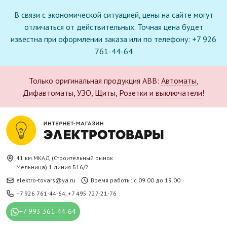
В связи с экономической ситуацией, цены на сайте могут
отличаться от действительных. Точная цена будет
известна при оформлении заказа или по телефону: +7 926
761-44-64
Только оригинальная продукция ABB:
Автоматы
,
Дифавтоматы
,
УЗО
,
Щиты
,
Розетки и выключатели
!
41 км.МКАД (Строительный рынок
Мельница) 1 линия Б16/2
elektro-tovars@ya.ru
Время работы: с 09.00 до 19.00
+7 926 761-44-64
,
+7 495 727-21-76
+7 993 361-44-64