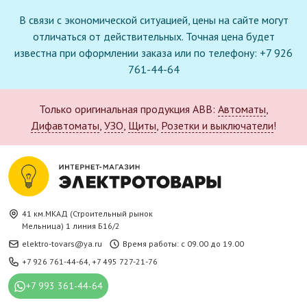
В связи с экономической ситуацией, цены на сайте могут
отличаться от действительных. Точная цена будет
известна при оформлении заказа или по телефону: +7 926
761-44-64
Только оригинальная продукция ABB:
Автоматы
,
Дифавтоматы
,
УЗО
,
Щиты
,
Розетки и выключатели
!
41 км.МКАД (Строительный рынок
Мельница) 1 линия Б16/2
elektro-tovars@ya.ru
Время работы: с 09.00 до 19.00
+7 926 761-44-64
,
+7 495 727-21-76
+7 993 361-44-64