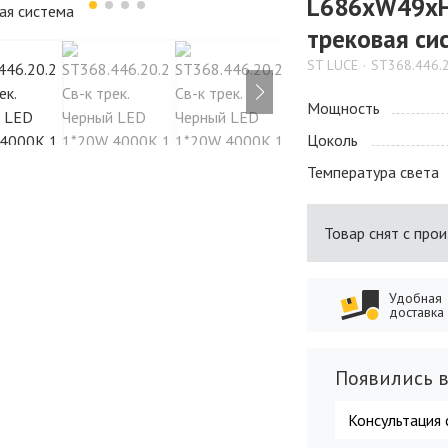
L686xW49xH
трековая си
ST LUCE
ST368.446.
Мощность
Цоколь
Температура света
Товар снят с про
Удобная
доставка
Появились в
Консультация 