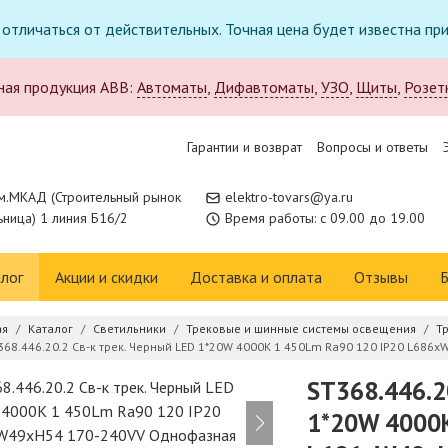
т отличаться от действительных. Точная цена будет известна п
ная продукция ABB:
Автоматы
,
Дифавтоматы
,
УЗО
,
Щиты
,
Розет
Гарантии и возврат
Вопросы и ответы
м.МКАД (Строительный рынок
elektro-tovars@ya.ru
ница) 1 линия Б16/2
Время работы: с 09.00 до 19.00
лог
Акции и скидки
Доставка и оплата
Отзывы
Б
ая
Каталог
Светильники
Трековые и шинные системы освещения
Т
368.446.20.2 Св-к трек. Черный LED 1*20W 4000K 1 450Lm Ra90 120 IP20 L68
ST368.446.20
1*20W 4000K