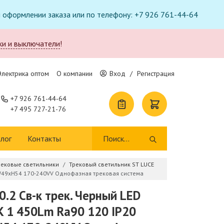
ри оформлении заказа или по телефону: +7 926 761-44-64
ки и выключатели
!
Электрика оптом
О компании
Вход
/
Регистрация
+7 926 761-44-64
+7 495 727-21-76
лог
Контакты
рековые светильники
Трековый светильник ST LUCE
6xW49xH54 170-240VV Однофазная трековая система
.2 Св-к трек. Черный LED
 1 450Lm Ra90 120 IP20