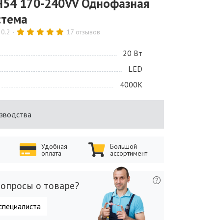
54 170-240VV Однофазная
стема
20.2
17 отзывов
20 Bт
LED
4000K
изводства
Удобная
Большой
оплата
ассортимент
опросы о товаре?
специалиста