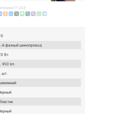
етильник ST LUCE
20
1-й фазный шинопровод
20 Bт
1 450 lm
1 шт.
Алюминий
Черный
Пластик
Черный