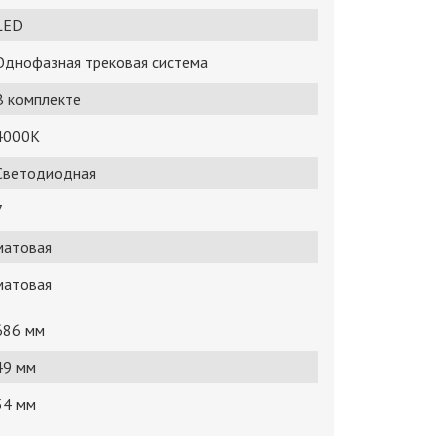
LED
Однофазная трековая система
В комплекте
4000K
Светодиодная
7
матовая
матовая
686 мм
49 мм
54 мм