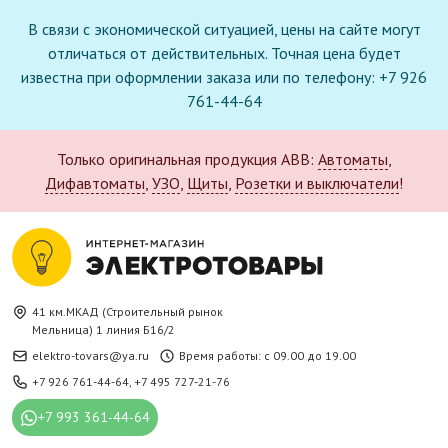
В связи с экономической ситуацией, цены на сайте могут
отличаться от действительных. Точная цена будет
известна при оформлении заказа или по телефону: +7 926
761-44-64
Только оригинальная продукция ABB:
Автоматы
,
Дифавтоматы
,
УЗО
,
Щиты
,
Розетки и выключатели
!
41 км.МКАД (Строительный рынок
Мельница) 1 линия Б16/2
elektro-tovars@ya.ru
Время работы: с 09.00 до 19.00
+7 926 761-44-64
,
+7 495 727-21-76
+7 993 361-44-64