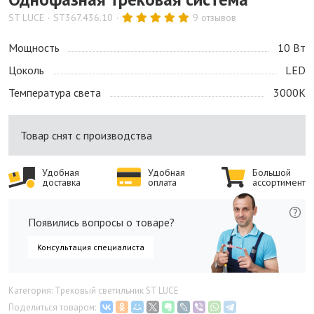
ST LUCE
ST367.436.10
9 отзывов
Мощность
10 Bт
Цоколь
LED
Температура света
3000K
Товар снят с производства
Удобная
Удобная
Большой
доставка
оплата
ассортимент
Появились вопросы о товаре?
Консультация специалиста
Категория: Трековый светильник ST LUCE
Поделиться товаром: