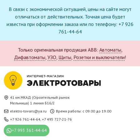
В связи с экономической ситуацией, цены на сайте могут
отличаться от действительных. Точная цена будет
известна при оформлении заказа или по телефону: +7 926
761-44-64
Только оригинальная продукция ABB:
Автоматы
,
Дифавтоматы
,
УЗО
,
Щиты
,
Розетки и выключатели
!
41 км.МКАД (Строительный рынок
Мельница) 1 линия Б16/2
elektro-tovars@ya.ru
Время работы: с 09.00 до 19.00
+7 926 761-44-64
,
+7 495 727-21-76
+7 993 361-44-64