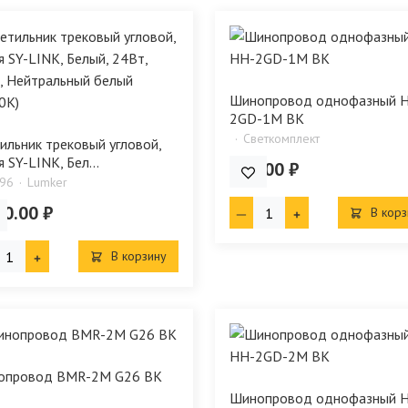
Шинопровод однофазный 
2GD-1М BK
Светкомплект
ильник трековый угловой,
я SY-LINK, Бел...
980.00 ₽
96
Lumker
50.00 ₽
В корз
В корзину
опровод BMR-2M G26 BK
Шинопровод однофазный 