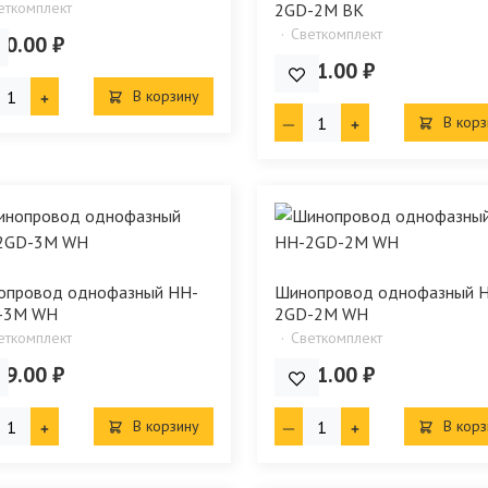
еткомплект
2GD-2М BK
Светкомплект
00.00 ₽
1 871.00 ₽
В корзину
В корз
опровод однофазный HH-
Шинопровод однофазный 
-3M WH
2GD-2М WH
еткомплект
Светкомплект
49.00 ₽
1 871.00 ₽
В корзину
В корз