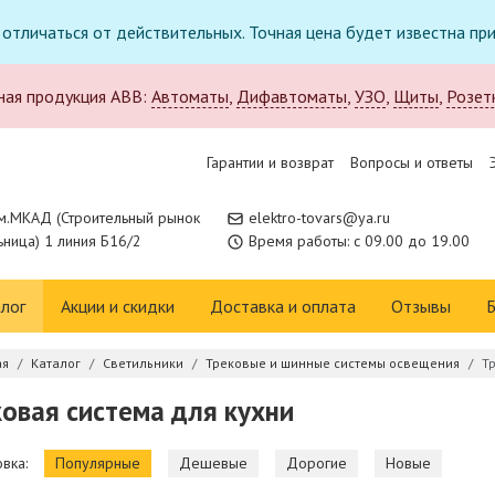
т отличаться от действительных. Точная цена будет известна п
ная продукция ABB:
Автоматы
,
Дифавтоматы
,
УЗО
,
Щиты
,
Розет
Гарантии и возврат
Вопросы и ответы
м.МКАД (Строительный рынок
elektro-tovars@ya.ru
ница) 1 линия Б16/2
Время работы: с 09.00 до 19.00
лог
Акции и скидки
Доставка и оплата
Отзывы
Б
ая
Каталог
Светильники
Трековые и шинные системы освещения
Т
овая система для кухни
вка:
Популярные
Дешевые
Дорогие
Новые