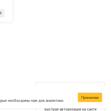
Сохраните корзину
и список желаний
Принимаю
орые необходимы нам для аналитики.
Быстрая авторизация на сайте