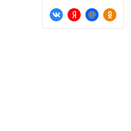
ация
Акции и скидки
Блог
птом
Вход