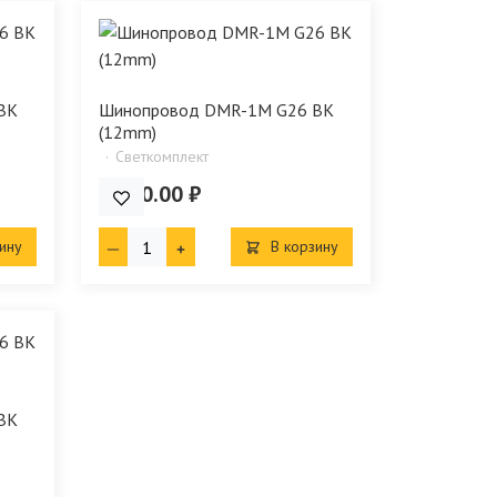
BK
Шинопровод DMR-1M G26 BK
(12mm)
Светкомплект
2 000.00 ₽
ину
В корзину
BK