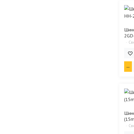
Шин
2GD
Св
2 4
Шин
(15
Св