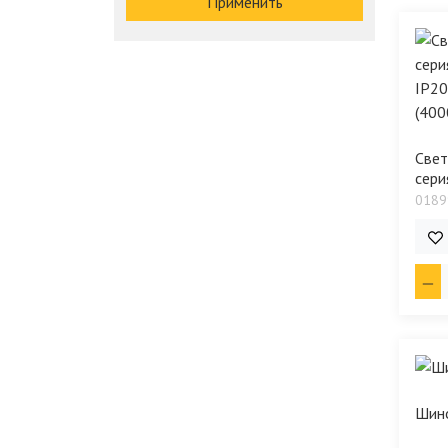
Применить
Свет
сери
0189
7 5
Шин