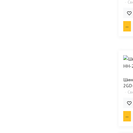
Св
3 6
Шин
2GD
Св
2 4