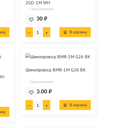
2GD-1М WH
Светкомплект
980.00 ₽
ину
В корзину
Шинопровод BMR-1M G26 BK
HH-
Светкомплект
1 840.00 ₽
В корзину
ину