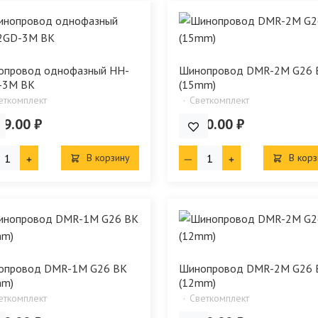
опровод однофазный HH-
Шинопровод DMR-2M G26 
-3M BK
(15mm)
еткомплект
Светкомплект
49.00 ₽
4 000.00 ₽
В корзину
В корз
опровод DMR-1M G26 BK
Шинопровод DMR-2M G26 
mm)
(12mm)
еткомплект
Светкомплект