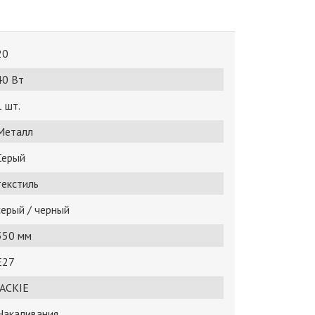
20
40 Bт
1 шт.
Металл
Серый
текстиль
серый / черный
350 мм
E27
JACKIE
Накаливания