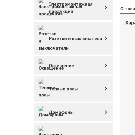
Электромонтажная
О тов
продукция
Хар
Розетки и выключатели
Освещение
Теплые полы
Домофоны