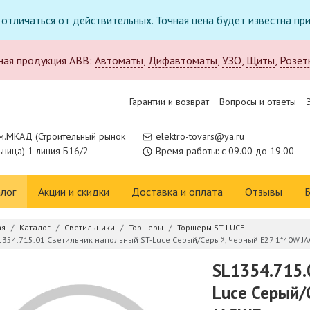
т отличаться от действительных. Точная цена будет известна п
ная продукция ABB:
Автоматы
,
Дифавтоматы
,
УЗО
,
Щиты
,
Розет
Гарантии и возврат
Вопросы и ответы
м.МКАД (Строительный рынок
elektro-tovars@ya.ru
ница) 1 линия Б16/2
Время работы: с 09.00 до 19.00
лог
Акции и скидки
Доставка и оплата
Отзывы
Б
ая
Каталог
Светильники
Торшеры
Торшеры ST LUCE
1354.715.01 Светильник напольный ST-Luce Серый/Серый, Черный E27 1*40W JA
SL1354.715.
Luce Серый/