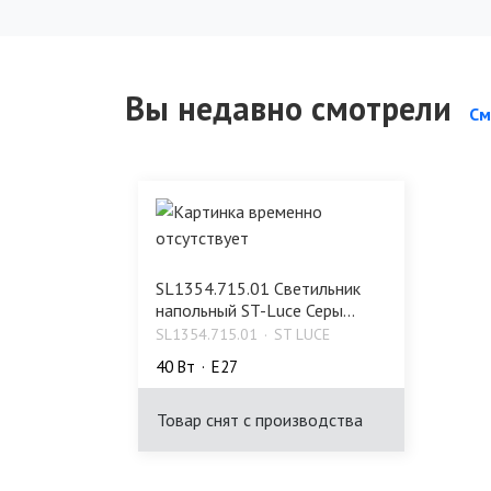
Вы недавно смотрели
См
SL1354.715.01 Светильник
напольный ST-Luce Серы...
SL1354.715.01
ST LUCE
40 Bт
E27
Товар снят с производства