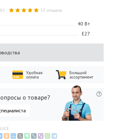
.01
13 отзывов
40 Bт
E27
изводства
Удобная
Большой
оплата
ассортимент
опросы о товаре?
специалиста
 LUCE