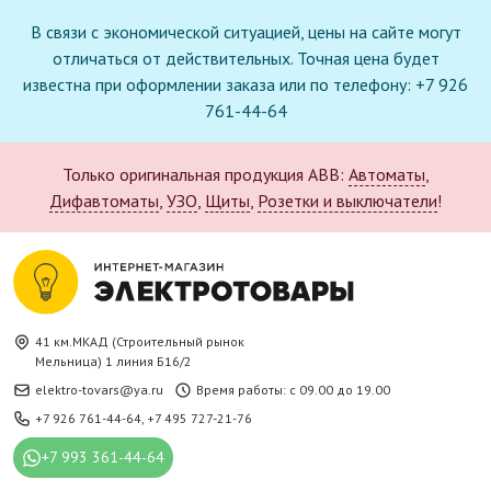
В связи с экономической ситуацией, цены на сайте могут
отличаться от действительных. Точная цена будет
известна при оформлении заказа или по телефону: +7 926
761-44-64
Только оригинальная продукция ABB:
Автоматы
,
Дифавтоматы
,
УЗО
,
Щиты
,
Розетки и выключатели
!
41 км.МКАД (Строительный рынок
Мельница) 1 линия Б16/2
elektro-tovars@ya.ru
Время работы: с 09.00 до 19.00
+7 926 761-44-64
,
+7 495 727-21-76
+7 993 361-44-64