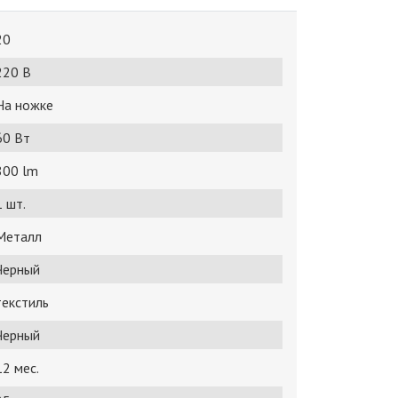
20
220 В
На ножке
60 Bт
800 lm
1 шт.
Металл
Черный
текстиль
Черный
12 мес.