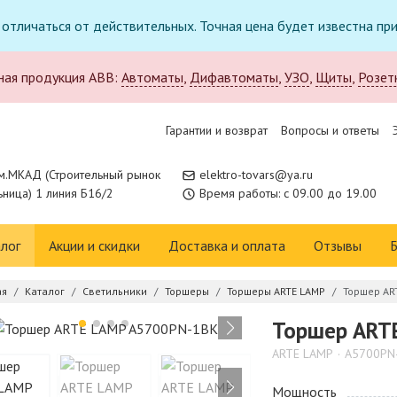
т отличаться от действительных. Точная цена будет известна п
ная продукция ABB:
Автоматы
,
Дифавтоматы
,
УЗО
,
Щиты
,
Розет
Гарантии и возврат
Вопросы и ответы
м.МКАД (Строительный рынок
elektro-tovars@ya.ru
ница) 1 линия Б16/2
Время работы: с 09.00 до 19.00
лог
Акции и скидки
Доставка и оплата
Отзывы
Б
ая
Каталог
Светильники
Торшеры
Торшеры ARTE LAMP
Торшер AR
Торшер ART
ARTE LAMP
A5700PN
Мощность