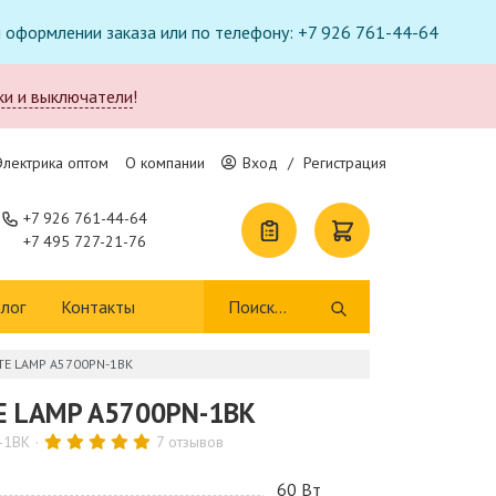
ри оформлении заказа или по телефону: +7 926 761-44-64
ки и выключатели
!
Электрика оптом
О компании
Вход
/
Регистрация
+7 926 761-44-64
+7 495 727-21-76
лог
Контакты
TE LAMP A5700PN-1BK
E LAMP A5700PN-1BK
-1BK
7 отзывов
60 Bт