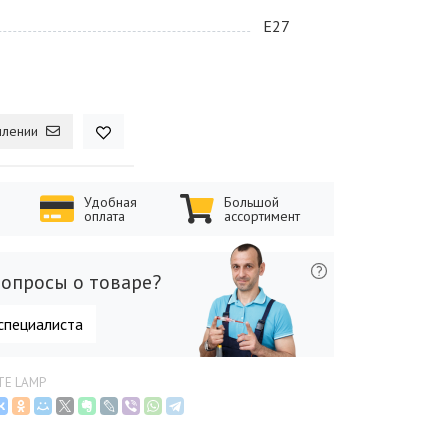
E27
плении
Удобная
Большой
оплата
ассортимент
опросы о товаре?
специалиста
TE LAMP