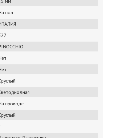
25 мм
На пол
ИТАЛИЯ
E27
PINOCCHIO
Нет
Нет
Круглый
Светодиодная
На проводе
Круглый
2
В комнату, В квартиру