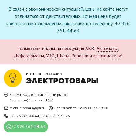
В связи с экономической ситуацией, цены на сайте могут
отличаться от действительных. Точная цена будет
известна при оформлении заказа или по телефону: +7 926
761-44-64
Только оригинальная продукция ABB:
Автоматы
,
Дифавтоматы
,
УЗО
,
Щиты
,
Розетки и выключатели
!
41 км.МКАД (Строительный рынок
Мельница) 1 линия Б16/2
elektro-tovars@ya.ru
Время работы: с 09.00 до 19.00
+7 926 761-44-64
,
+7 495 727-21-76
+7 993 361-44-64