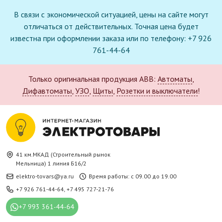
В связи с экономической ситуацией, цены на сайте могут
отличаться от действительных. Точная цена будет
известна при оформлении заказа или по телефону: +7 926
761-44-64
Только оригинальная продукция ABB:
Автоматы
,
Дифавтоматы
,
УЗО
,
Щиты
,
Розетки и выключатели
!
41 км.МКАД (Строительный рынок
Мельница) 1 линия Б16/2
elektro-tovars@ya.ru
Время работы: с 09.00 до 19.00
+7 926 761-44-64
,
+7 495 727-21-76
+7 993 361-44-64