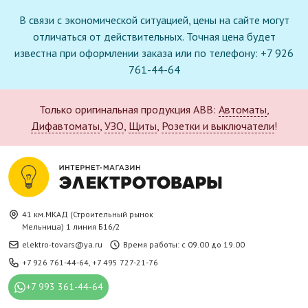
В связи с экономической ситуацией, цены на сайте могут
отличаться от действительных. Точная цена будет
известна при оформлении заказа или по телефону: +7 926
761-44-64
Только оригинальная продукция ABB:
Автоматы
,
Дифавтоматы
,
УЗО
,
Щиты
,
Розетки и выключатели
!
41 км.МКАД (Строительный рынок
Мельница) 1 линия Б16/2
elektro-tovars@ya.ru
Время работы: с 09.00 до 19.00
+7 926 761-44-64
,
+7 495 727-21-76
+7 993 361-44-64