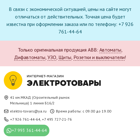
В связи с экономической ситуацией, цены на сайте могут
отличаться от действительных. Точная цена будет
известна при оформлении заказа или по телефону: +7 926
761-44-64
Только оригинальная продукция ABB:
Автоматы
,
Дифавтоматы
,
УЗО
,
Щиты
,
Розетки и выключатели
!
41 км.МКАД (Строительный рынок
Мельница) 1 линия Б16/2
elektro-tovars@ya.ru
Время работы: с 09.00 до 19.00
+7 926 761-44-64
,
+7 495 727-21-76
+7 993 361-44-64