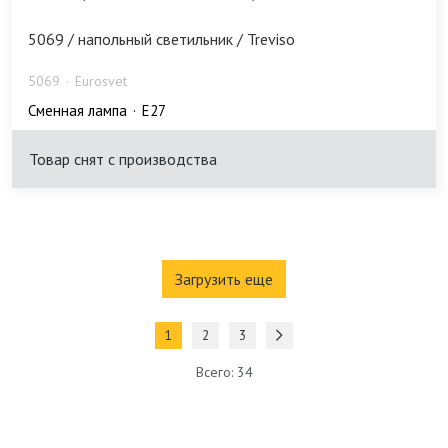
5069 / напольный светильник / Treviso
5069
Eurosvet
Сменная лампа
E27
Товар снят с производства
Загрузить еще
1
2
3
Всего: 34