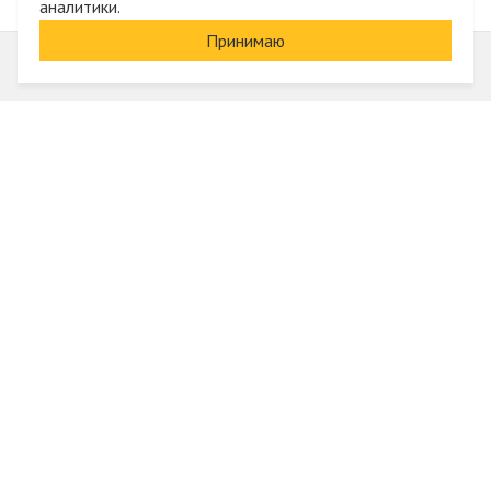
аналитики.
Принимаю
Информация
О компании
Акции и скидки
Услуги
Блог
Электрика оптом
Вход
Доставка и оплата
Регистрация
Гарантии и возврат
Отзывы
Контакты