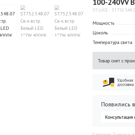
100-240VV В
ST LUCE
ST752.548.
Мощность
Цоколь
Температура света
Товар снят с про
Удобная
доставка
Появились в
Консультация 
Категория: Точечные с