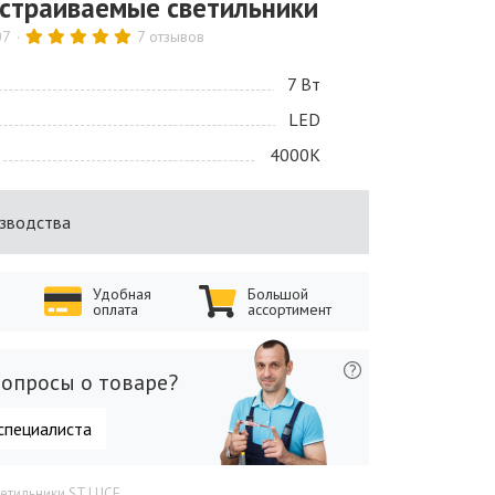
страиваемые светильники
07
7 отзывов
7 Bт
LED
4000K
изводства
Удобная
Большой
оплата
ассортимент
опросы о товаре?
специалиста
ветильники ST LUCE