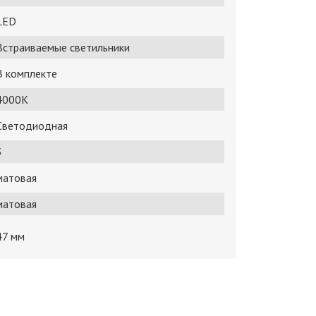
LED
Встраиваемые светильники
В комплекте
4000K
Светодиодная
3
матовая
матовая
47 мм