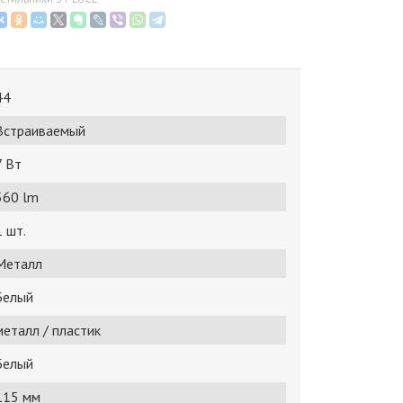
44
Встраиваемый
7 Bт
560 lm
1 шт.
Металл
Белый
металл / пластик
Белый
115 мм