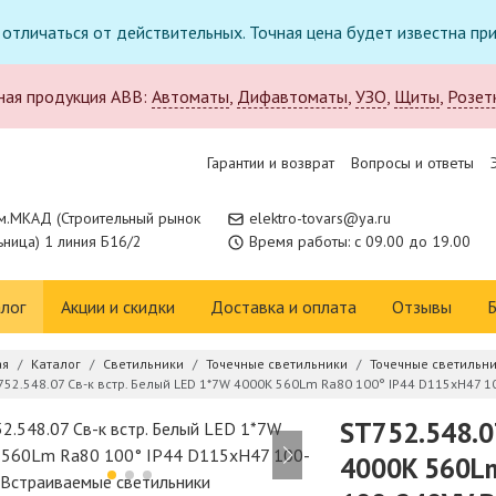
т отличаться от действительных. Точная цена будет известна п
ная продукция ABB:
Автоматы
,
Дифавтоматы
,
УЗО
,
Щиты
,
Розет
Гарантии и возврат
Вопросы и ответы
м.МКАД (Строительный рынок
elektro-tovars@ya.ru
ница) 1 линия Б16/2
Время работы: с 09.00 до 19.00
лог
Акции и скидки
Доставка и оплата
Отзывы
Б
ая
Каталог
Светильники
Точечные светильники
Точечные светильни
752.548.07 Св-к встр. Белый LED 1*7W 4000K 560Lm Ra80 100° IP44 D115xH47 
ST752.548.0
4000K 560Lm