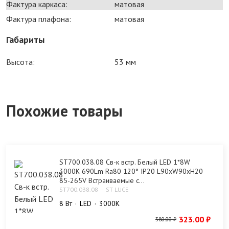
Фактура каркаса:
матовая
Фактура плафона:
матовая
Габариты
Высота:
53 мм
Похожие товары
ST700.038.08 Св-к встр. Белый LED 1*8W
3000K 690Lm Ra80 120° IP20 L90xW90xH20
85-265V Встраиваемые с...
ST700.038.08
ST LUCE
8 Bт
LED
3000K
323.00 ₽
380.00 ₽