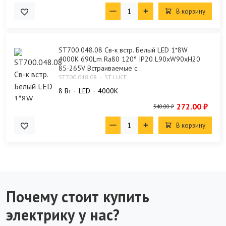
В корзину
ST700.048.08 Св-к встр. Белый LED 1*8W
4000K 690Lm Ra80 120° IP20 L90xW90xH20
85-265V Встраиваемые с...
ST700.048.08
ST LUCE
8 Bт
LED
4000K
272.00 ₽
340.00 ₽
В корзину
Почему стоит купить
электрику у нас?