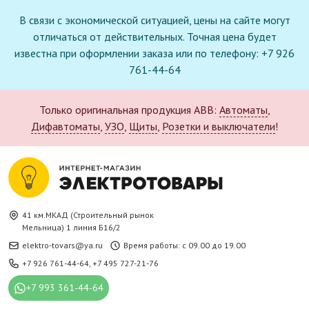
В связи с экономической ситуацией, цены на сайте могут
отличаться от действительных. Точная цена будет
известна при оформлении заказа или по телефону: +7 926
761-44-64
Только оригинальная продукция ABB:
Автоматы
,
Дифавтоматы
,
УЗО
,
Щиты
,
Розетки и выключатели
!
41 км.МКАД (Строительный рынок
Мельница) 1 линия Б16/2
elektro-tovars@ya.ru
Время работы: с 09.00 до 19.00
+7 926 761-44-64
,
+7 495 727-21-76
+7 993 361-44-64