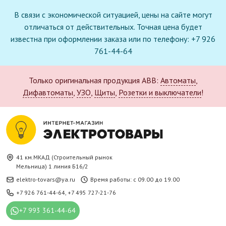
В связи с экономической ситуацией, цены на сайте могут
отличаться от действительных. Точная цена будет
известна при оформлении заказа или по телефону: +7 926
761-44-64
Только оригинальная продукция ABB:
Автоматы
,
Дифавтоматы
,
УЗО
,
Щиты
,
Розетки и выключатели
!
41 км.МКАД (Строительный рынок
Мельница) 1 линия Б16/2
elektro-tovars@ya.ru
Время работы: с 09.00 до 19.00
+7 926 761-44-64
,
+7 495 727-21-76
+7 993 361-44-64