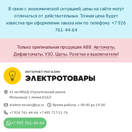
В связи с экономической ситуацией, цены на сайте могут
отличаться от действительных. Точная цена будет
известна при оформлении заказа или по телефону: +7 926
761-44-64
Только оригинальная продукция ABB:
Автоматы
,
Дифавтоматы
,
УЗО
,
Щиты
,
Розетки и выключатели
!
41 км.МКАД (Строительный рынок
Мельница) 1 линия Б16/2
elektro-tovars@ya.ru
Время работы: с 09.00 до 19.00
+7 926 761-44-64
,
+7 495 727-21-76
+7 993 361-44-64