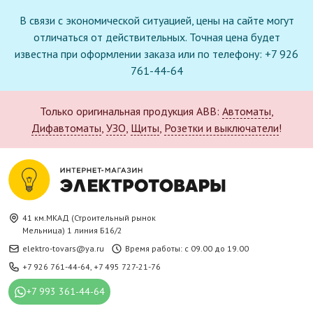
В связи с экономической ситуацией, цены на сайте могут
отличаться от действительных. Точная цена будет
известна при оформлении заказа или по телефону: +7 926
761-44-64
Только оригинальная продукция ABB:
Автоматы
,
Дифавтоматы
,
УЗО
,
Щиты
,
Розетки и выключатели
!
41 км.МКАД (Строительный рынок
Мельница) 1 линия Б16/2
elektro-tovars@ya.ru
Время работы: с 09.00 до 19.00
+7 926 761-44-64
,
+7 495 727-21-76
+7 993 361-44-64