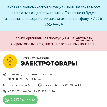
В связи с экономической ситуацией, цены на сайте могут
отличаться от действительных. Точная цена будет
известна при оформлении заказа или по телефону: +7 926
761-44-64
Только оригинальная продукция ABB:
Автоматы
,
Дифавтоматы
,
УЗО
,
Щиты
,
Розетки и выключатели
!
41 км.МКАД (Строительный рынок
Мельница) 1 линия Б16/2
elektro-tovars@ya.ru
Время работы: с 09.00 до 19.00
+7 926 761-44-64
,
+7 495 727-21-76
+7 993 361-44-64