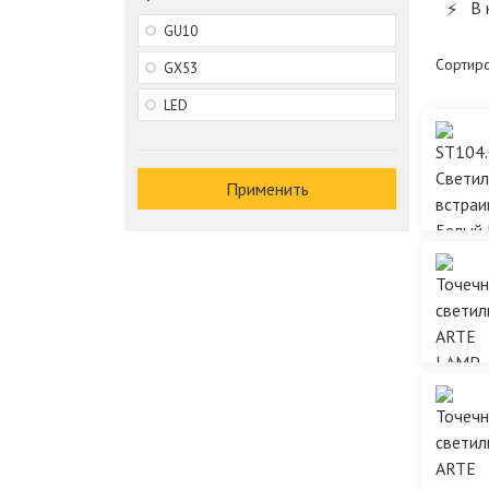
В 
GU10
Сортиро
GX53
LED
Применить