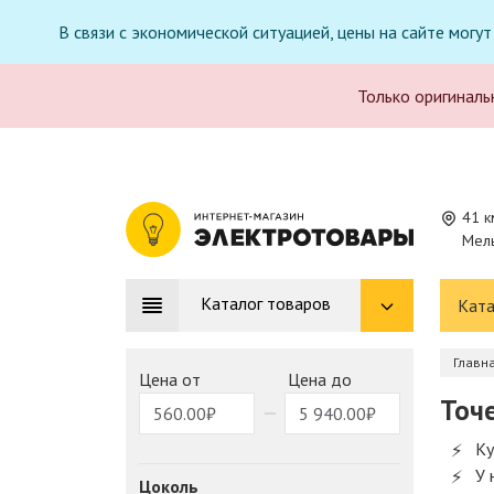
В связи с экономической ситуацией, цены на сайте могу
Только оригиналь
41 к
Мель
Каталог товаров
Ката
Главн
Цена от
Цена до
Точ
Ку
У 
Цоколь