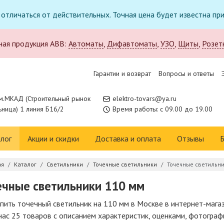
т отличаться от действительных. Точная цена будет известна п
ная продукция ABB:
Автоматы
,
Дифавтоматы
,
УЗО
,
Щиты
,
Розет
Гарантии и возврат
Вопросы и ответы
м.МКАД (Строительный рынок
elektro-tovars@ya.ru
ница) 1 линия Б16/2
Время работы: с 09.00 до 19.00
лог
Акции и скидки
Доставка и оплата
Отзывы
Б
ая
Каталог
Светильники
Точечные светильники
Точечные светильни
ечные светильники 110 мм
пить точечный светильник на 110 мм в Москве в интернет-мага
нас 25 товаров с описанием характеристик, оценками, фотограф