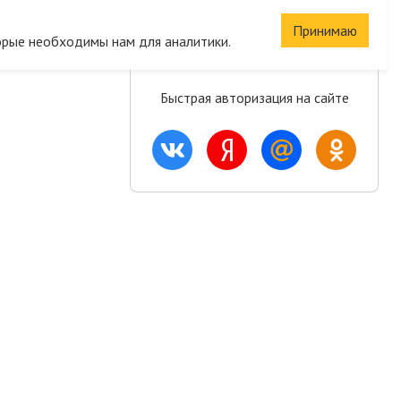
Сохраните корзину
Принимаю
орые необходимы нам для аналитики.
и список желаний
Быстрая авторизация на сайте
ация
Акции и скидки