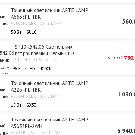
Точечный светильник ARTE LAMP
A6663PL-1BK
560.
A6663PL-1BK
ARTE LAMP
50 Bт
GU10
ST104.542.06 Светильник
встраиваемый Белый LED ...
730.
910.00 ₽
ST104.542.06
ST LUCE
6 Bт
LED
4000K
Точечный светильник ARTE LAMP
A2264PL-1BK
1 030.
A2264PL-1BK
ARTE LAMP
15 Bт
GX53
Точечный светильник ARTE LAMP
A5633PL-2WH
5 940.
A5633PL-2WH
ARTE LAMP