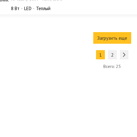
8 Bт
LED
Теплый
Загрузить еще
1
2
Всего: 25