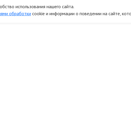
обство использования нашего сайта.
иями обработки
cookie и информации о поведении на сайте, кот
онтакты
Информ
41 км.МКАД (Строительный рынок
О компании
Мельница) 1 линия Б16/2