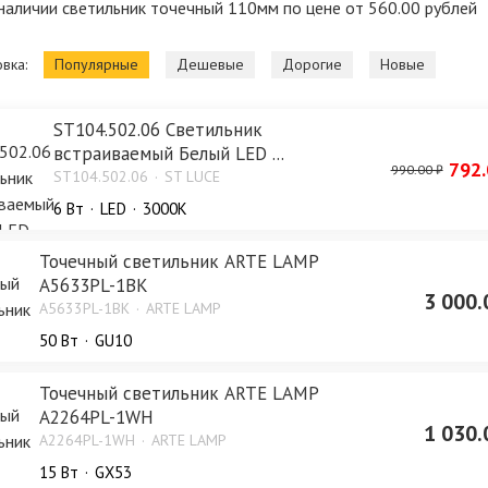
наличии светильник точечный 110мм по цене от 560.00 рублей
вка:
Популярные
Дешевые
Дорогие
Новые
ST104.502.06 Светильник
встраиваемый Белый LED ...
792.
990.00 ₽
ST104.502.06
ST LUCE
6 Bт
LED
3000K
Точечный светильник ARTE LAMP
A5633PL-1BK
3 000.
A5633PL-1BK
ARTE LAMP
50 Bт
GU10
Точечный светильник ARTE LAMP
A2264PL-1WH
1 030.
A2264PL-1WH
ARTE LAMP
15 Bт
GX53