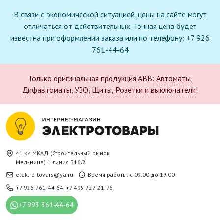
В связи с экономической ситуацией, цены на сайте могут
отличаться от действительных. Точная цена будет
известна при оформлении заказа или по телефону: +7 926
761-44-64
Только оригинальная продукция ABB:
Автоматы
,
Дифавтоматы
,
УЗО
,
Щиты
,
Розетки и выключатели
!
41 км.МКАД (Строительный рынок
Мельница) 1 линия Б16/2
elektro-tovars@ya.ru
Время работы: с 09.00 до 19.00
+7 926 761-44-64
,
+7 495 727-21-76
+7 993 361-44-64