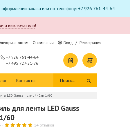
ри оформлении заказа или по телефону: +7 926 761-44-64
ки и выключатели
!
Электрика оптом
О компании
Вход
/
Регистрация
+7 926 761-44-64
+7 495 727-21-76
лог
Контакты
нты LED Gauss прямой - 2m 1/60
ль для ленты LED Gauss
 1/60
S
14 отзывов