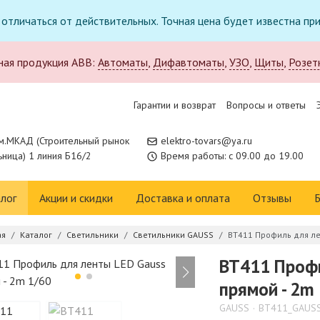
т отличаться от действительных. Точная цена будет известна п
ная продукция ABB:
Автоматы
,
Дифавтоматы
,
УЗО
,
Щиты
,
Розет
Гарантии и возврат
Вопросы и ответы
м.МКАД (Строительный рынок
elektro-tovars@ya.ru
ница) 1 линия Б16/2
Время работы: с 09.00 до 19.00
лог
Акции и скидки
Доставка и оплата
Отзывы
Б
ая
Каталог
Светильники
Светильники GAUSS
BT411 Профиль для ле
BT411 Профи
прямой - 2m
GAUSS
BT411_GAUS