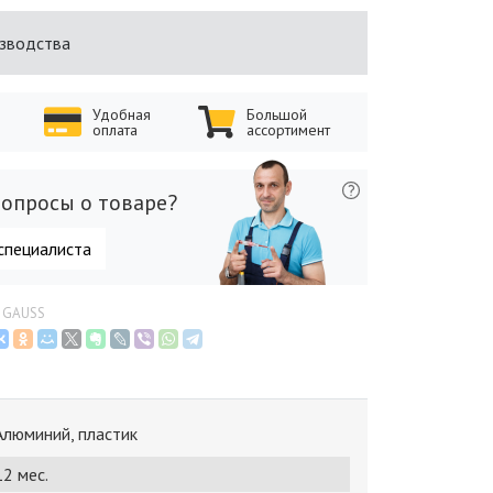
изводства
Удобная
Большой
оплата
ассортимент
опросы о товаре?
специалиста
и GAUSS
Алюминий, пластик
12 мес.