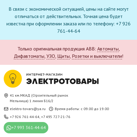
В связи с экономической ситуацией, цены на сайте могут
отличаться от действительных. Точная цена будет
известна при оформлении заказа или по телефону: +7 926
761-44-64
Только оригинальная продукция ABB:
Автоматы
,
Дифавтоматы
,
УЗО
,
Щиты
,
Розетки и выключатели
!
41 км.МКАД (Строительный рынок
Мельница) 1 линия Б16/2
elektro-tovars@ya.ru
Время работы: с 09.00 до 19.00
+7 926 761-44-64
,
+7 495 727-21-76
+7 993 361-44-64