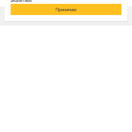
аналитики.
Принимаю
Информация
О компании
Акции и скидки
Услуги
Блог