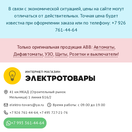
В связи с экономической ситуацией, цены на сайте могут
отличаться от действительных. Точная цена будет
известна при оформлении заказа или по телефону: +7 926
761-44-64
Только оригинальная продукция ABB:
Автоматы
,
Дифавтоматы
,
УЗО
,
Щиты
,
Розетки и выключатели
!
41 км.МКАД (Строительный рынок
Мельница) 1 линия Б16/2
elektro-tovars@ya.ru
Время работы: с 09.00 до 19.00
+7 926 761-44-64
,
+7 495 727-21-76
+7 993 361-44-64