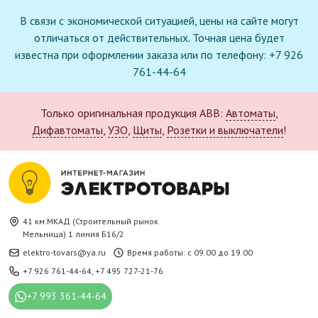
В связи с экономической ситуацией, цены на сайте могут
отличаться от действительных. Точная цена будет
известна при оформлении заказа или по телефону: +7 926
761-44-64
Только оригинальная продукция ABB:
Автоматы
,
Дифавтоматы
,
УЗО
,
Щиты
,
Розетки и выключатели
!
41 км.МКАД (Строительный рынок
Мельница) 1 линия Б16/2
elektro-tovars@ya.ru
Время работы: с 09.00 до 19.00
+7 926 761-44-64
,
+7 495 727-21-76
+7 993 361-44-64