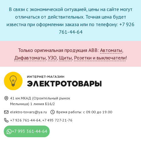
В связи с экономической ситуацией, цены на сайте могут
отличаться от действительных. Точная цена будет
известна при оформлении заказа или по телефону: +7 926
761-44-64
Только оригинальная продукция ABB:
Автоматы
,
Дифавтоматы
,
УЗО
,
Щиты
,
Розетки и выключатели
!
41 км.МКАД (Строительный рынок
Мельница) 1 линия Б16/2
elektro-tovars@ya.ru
Время работы: с 09.00 до 19.00
+7 926 761-44-64
,
+7 495 727-21-76
+7 993 361-44-64