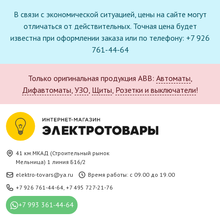
В связи с экономической ситуацией, цены на сайте могут
отличаться от действительных. Точная цена будет
известна при оформлении заказа или по телефону: +7 926
761-44-64
Только оригинальная продукция ABB:
Автоматы
,
Дифавтоматы
,
УЗО
,
Щиты
,
Розетки и выключатели
!
41 км.МКАД (Строительный рынок
Мельница) 1 линия Б16/2
elektro-tovars@ya.ru
Время работы: с 09.00 до 19.00
+7 926 761-44-64
,
+7 495 727-21-76
+7 993 361-44-64