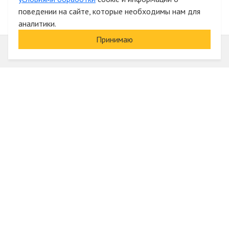
поведении на сайте, которые необходимы нам для
аналитики.
Принимаю
Информация
О компании
Акции и скидки
Услуги
Блог
Электрика оптом
Вход
Доставка и оплата
Регистрация