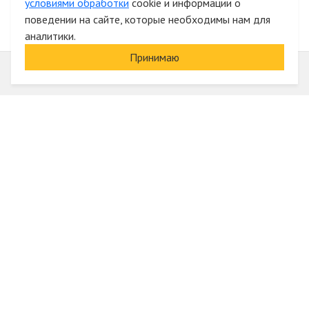
условиями обработки
cookie и информации о
поведении на сайте, которые необходимы нам для
аналитики.
Принимаю
Информация
О компании
Акции и скидки
Услуги
Блог
Электрика оптом
Вход