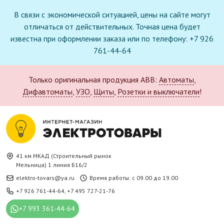
В связи с экономической ситуацией, цены на сайте могут
отличаться от действительных. Точная цена будет
известна при оформлении заказа или по телефону: +7 926
761-44-64
Только оригинальная продукция ABB:
Автоматы
,
Дифавтоматы
,
УЗО
,
Щиты
,
Розетки и выключатели
!
41 км.МКАД (Строительный рынок
Мельница) 1 линия Б16/2
elektro-tovars@ya.ru
Время работы: с 09.00 до 19.00
+7 926 761-44-64
,
+7 495 727-21-76
+7 993 361-44-64