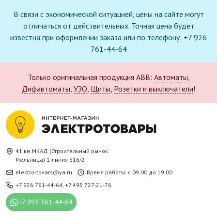
В связи с экономической ситуацией, цены на сайте могут
отличаться от действительных. Точная цена будет
известна при оформлении заказа или по телефону: +7 926
761-44-64
Только оригинальная продукция ABB:
Автоматы
,
Дифавтоматы
,
УЗО
,
Щиты
,
Розетки и выключатели
!
41 км.МКАД (Строительный рынок
Мельница) 1 линия Б16/2
elektro-tovars@ya.ru
Время работы: с 09.00 до 19.00
+7 926 761-44-64
,
+7 495 727-21-76
+7 993 361-44-64