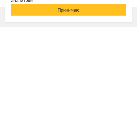
аналитики.
Принимаю
Информация
О компании
Акции и скидки
Услуги
Блог
Электрика оптом
Вход
Доставка и оплата
Регистрация