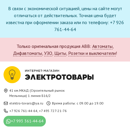
В связи с экономической ситуацией, цены на сайте могут
отличаться от действительных. Точная цена будет
известна при оформлении заказа или по телефону: +7 926
761-44-64
Только оригинальная продукция ABB:
Автоматы
,
Дифавтоматы
,
УЗО
,
Щиты
,
Розетки и выключатели
!
41 км.МКАД (Строительный рынок
Мельница) 1 линия Б16/2
elektro-tovars@ya.ru
Время работы: с 09.00 до 19.00
+7 926 761-44-64
,
+7 495 727-21-76
+7 993 361-44-64