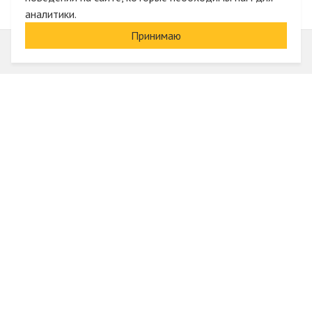
аналитики.
Принимаю
Информация
О компании
Акции и скидки
Услуги
Блог
Электрика оптом
Вход
Доставка и оплата
Регистрация
Гарантии и возврат