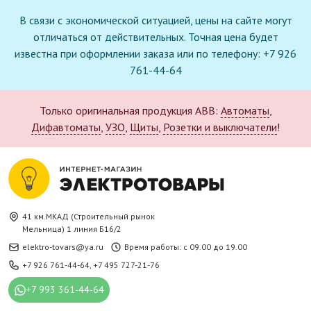
В связи с экономической ситуацией, цены на сайте могут
отличаться от действительных. Точная цена будет
известна при оформлении заказа или по телефону: +7 926
761-44-64
Только оригинальная продукция ABB:
Автоматы
,
Дифавтоматы
,
УЗО
,
Щиты
,
Розетки и выключатели
!
41 км.МКАД (Строительный рынок
Мельница) 1 линия Б16/2
elektro-tovars@ya.ru
Время работы: с 09.00 до 19.00
+7 926 761-44-64
,
+7 495 727-21-76
+7 993 361-44-64