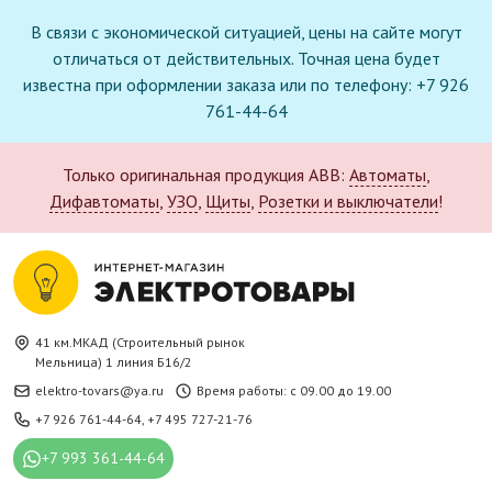
В связи с экономической ситуацией, цены на сайте могут
отличаться от действительных. Точная цена будет
известна при оформлении заказа или по телефону: +7 926
761-44-64
Только оригинальная продукция ABB:
Автоматы
,
Дифавтоматы
,
УЗО
,
Щиты
,
Розетки и выключатели
!
41 км.МКАД (Строительный рынок
Мельница) 1 линия Б16/2
elektro-tovars@ya.ru
Время работы: с 09.00 до 19.00
+7 926 761-44-64
,
+7 495 727-21-76
+7 993 361-44-64