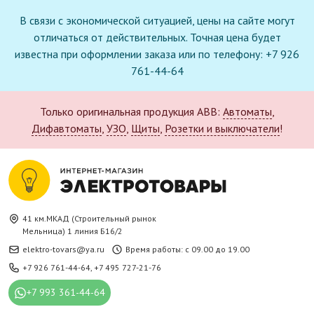
В связи с экономической ситуацией, цены на сайте могут
отличаться от действительных. Точная цена будет
известна при оформлении заказа или по телефону: +7 926
761-44-64
Только оригинальная продукция ABB:
Автоматы
,
Дифавтоматы
,
УЗО
,
Щиты
,
Розетки и выключатели
!
41 км.МКАД (Строительный рынок
Мельница) 1 линия Б16/2
elektro-tovars@ya.ru
Время работы: с 09.00 до 19.00
+7 926 761-44-64
,
+7 495 727-21-76
+7 993 361-44-64