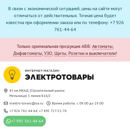
В связи с экономической ситуацией, цены на сайте могут
отличаться от действительных. Точная цена будет
известна при оформлении заказа или по телефону: +7 926
761-44-64
Только оригинальная продукция ABB:
Автоматы
,
Дифавтоматы
,
УЗО
,
Щиты
,
Розетки и выключатели
!
41 км.МКАД (Строительный рынок
Мельница) 1 линия Б16/2
elektro-tovars@ya.ru
Время работы: с 09.00 до 19.00
+7 926 761-44-64
,
+7 495 727-21-76
+7 993 361-44-64