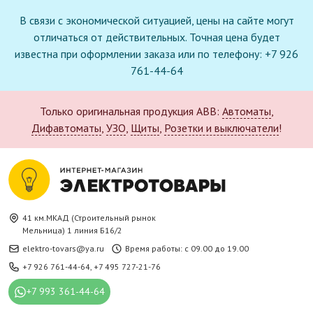
В связи с экономической ситуацией, цены на сайте могут
отличаться от действительных. Точная цена будет
известна при оформлении заказа или по телефону: +7 926
761-44-64
Только оригинальная продукция ABB:
Автоматы
,
Дифавтоматы
,
УЗО
,
Щиты
,
Розетки и выключатели
!
41 км.МКАД (Строительный рынок
Мельница) 1 линия Б16/2
elektro-tovars@ya.ru
Время работы: с 09.00 до 19.00
+7 926 761-44-64
,
+7 495 727-21-76
+7 993 361-44-64