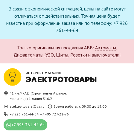
В связи с экономической ситуацией, цены на сайте могут
отличаться от действительных. Точная цена будет
известна при оформлении заказа или по телефону: +7 926
761-44-64
Только оригинальная продукция ABB:
Автоматы
,
Дифавтоматы
,
УЗО
,
Щиты
,
Розетки и выключатели
!
41 км.МКАД (Строительный рынок
Мельница) 1 линия Б16/2
elektro-tovars@ya.ru
Время работы: с 09.00 до 19.00
+7 926 761-44-64
,
+7 495 727-21-76
+7 993 361-44-64