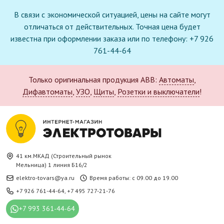
В связи с экономической ситуацией, цены на сайте могут
отличаться от действительных. Точная цена будет
известна при оформлении заказа или по телефону: +7 926
761-44-64
Только оригинальная продукция ABB:
Автоматы
,
Дифавтоматы
,
УЗО
,
Щиты
,
Розетки и выключатели
!
41 км.МКАД (Строительный рынок
Мельница) 1 линия Б16/2
elektro-tovars@ya.ru
Время работы: с 09.00 до 19.00
+7 926 761-44-64
,
+7 495 727-21-76
+7 993 361-44-64