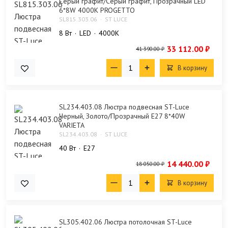
Серый графит/Серый графит, Прозрачный LED
6*8W 4000K PROGETTO
SL815.303.06
ST LUCE
8 Bт
LED
4000K
33 112.00 ₽
41 390.00 ₽
В корзину
SL234.403.08 Люстра подвесная ST-Luce
Черный, Золото/Прозрачный E27 8*40W
VARIETA
SL234.403.08
ST LUCE
40 Bт
E27
14 440.00 ₽
18 050.00 ₽
В корзину
SL305.402.06 Люстра потолочная ST-Luce