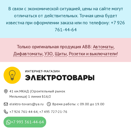
В связи с экономической ситуацией, цены на сайте могут
отличаться от действительных. Точная цена будет
известна при оформлении заказа или по телефону: +7 926
761-44-64
Только оригинальная продукция ABB:
Автоматы
,
Дифавтоматы
,
УЗО
,
Щиты
,
Розетки и выключатели
!
41 км.МКАД (Строительный рынок
Мельница) 1 линия Б16/2
elektro-tovars@ya.ru
Время работы: с 09.00 до 19.00
+7 926 761-44-64
,
+7 495 727-21-76
+7 993 361-44-64