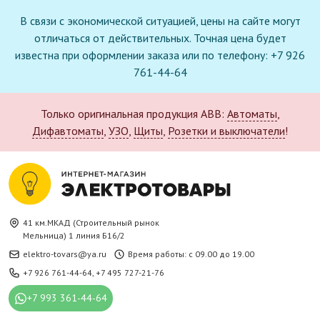
В связи с экономической ситуацией, цены на сайте могут
отличаться от действительных. Точная цена будет
известна при оформлении заказа или по телефону: +7 926
761-44-64
Только оригинальная продукция ABB:
Автоматы
,
Дифавтоматы
,
УЗО
,
Щиты
,
Розетки и выключатели
!
41 км.МКАД (Строительный рынок
Мельница) 1 линия Б16/2
elektro-tovars@ya.ru
Время работы: с 09.00 до 19.00
+7 926 761-44-64
,
+7 495 727-21-76
+7 993 361-44-64